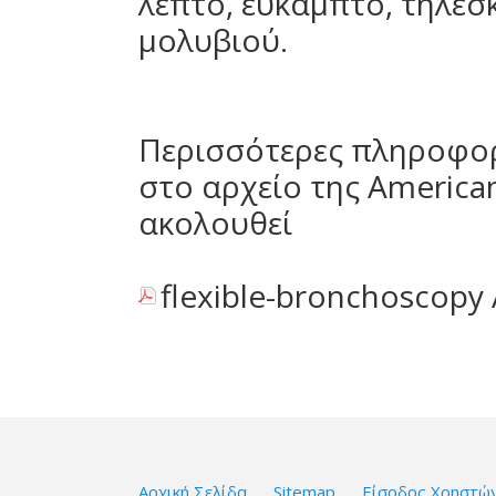
λεπτό, εύκαμπτο, τηλεσ
μολυβιού.
Περισσότερες πληροφορ
στο αρχείο της American
ακολουθεί
flexible-bronchoscopy
Αρχική Σελίδα
Sitemap
Είσοδος Χρηστώ