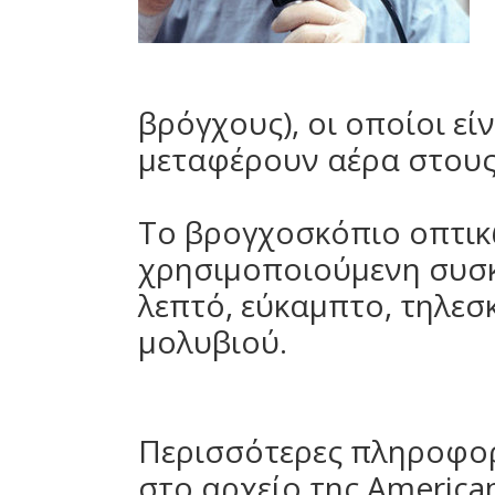
βρόγχους), οι οποίοι εί
μεταφέρουν αέρα στους
Το βρογχοσκόπιο οπτικώ
χρησιμοποιούμενη συσκ
λεπτό, εύκαμπτο, τηλεσ
μολυβιού.
Περισσότερες πληροφορ
στο αρχείο της American